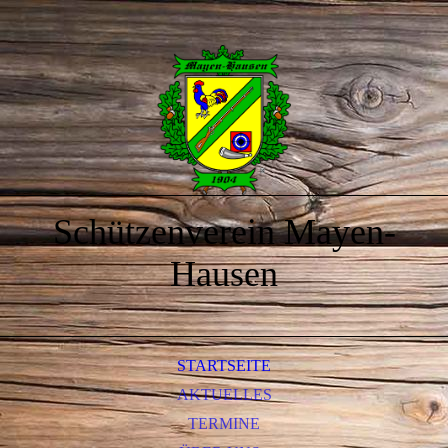
Schützenverein Mayen-
Hausen
STARTSEITE
AKTUELLES
TERMINE