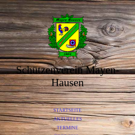
Schützenverein Mayen-
Hausen
STARTSEITE
AKTUELLES
TERMINE