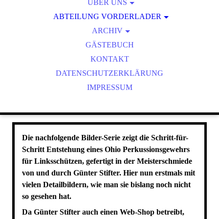
ÜBER UNS
ABTEILUNG VORDERLADER
UNSER SCHIESSSTAND
ENTSTEHUNG EINER OHIO RIFLE DURCH GÜNTER
ERFOLGE
ARCHIV
STIFTER
VEREINSHISTORIE
GÄSTEBUCH
2026
TERMINE UND VERANSTALTUNGEN
WEGBESCHREIBUNG
KONTAKT
2025
TIPS UND TRICKS
DATENSCHUTZERKLÄRUNG
2024
LUNTENSCHLOSSGEWEHR - IMPRESSIONEN
IMPRESSUM
2023
2022
2021
2019
Die nachfolgende Bilder-Serie zeigt die Schritt-für-
2018
Schritt Entstehung eines Ohio Perkussionsgewehrs
2017
für Linksschützen, gefertigt in der Meisterschmiede
2016
von und durch Günter Stifter. Hier nun erstmals mit
vielen Detailbildern, wie man sie bislang noch nicht
2013
so gesehen hat.
2012
Da Günter Stifter auch einen Web-Shop betreibt,
ARTIKEL UND BILDER AUS DEN 80ERN