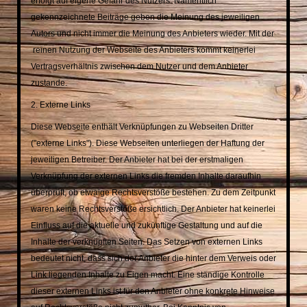
erfolgt auf eigene Gefahr
des
Nutzers. Namentlich
gekennzeichnete Beiträge geben die Meinung des
jeweiligen
Autors und nicht immer die Meinung des Anbieters wieder. Mit
der
reinen Nutzung der Webseite des Anbieters kommt keinerlei
Vertragsverhältnis
zwischen
dem Nutzer
und dem Anbieter
zustande.
2. Externe Links
Diese Webseite enthält Verknüpfungen zu Webseiten Dritter
("externe Links"). Diese
Webseiten unterliegen der Haftung der
jeweiligen Betreiber. Der Anbieter hat bei der erstmaligen
Verknüpfung
der externen Links die fremden Inhalte daraufhin
überprüft, ob etwaige Rechtsverstöße bestehen. Zu dem
Zeitpunkt
waren keine Rechtsverstöße ersichtlich. Der Anbieter hat keinerlei
Einfluss auf die aktuelle und
zukünftige Gestaltung und auf die
Inhalte der verknüpften Seiten. Das Setzen von externen Links
bedeutet
nicht, dass sich der Anbieter die hinter dem Verweis oder
Link liegenden Inhalte zu Eigen macht. Eine
ständige Kontrolle
dieser externen Links ist für den Anbieter ohne konkrete Hinweise