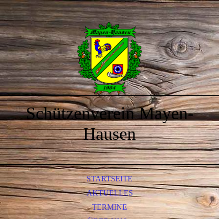
Schützenverein Mayen-
Hausen
STARTSEITE
AKTUELLES
TERMINE