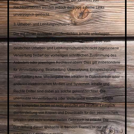
auf Rechtsverstöße
nicht zumutbar. Bei Kenntnis von
Rechtsverstößen werden jedoch derartige externe Links
unverzüglich
gelöscht.
3. Urheber- und Leistungsschutzrechte
Die auf dieser Webseite veröffentlichten Inhalte unterliegen
de
deutschen Urheber- und Leistungsschutzrecht. Jede vom
deutschen Urheber- und Leistungsschutzrecht nicht
zugelassene
Verwertung bedarf der vorherigen schriftlichen Zustimmung des
Anbieters oder jeweiligen
Rechteinhabers. Dies gilt insbesondere
für Vervielfältigung, Bearbeitung, Übersetzung, Einspeicherung,
Verarbeitung bzw. Wiedergabe von Inhalten in Datenbanken oder
anderen elektronischen Medien und
Systemen. Inhalte und
Rechte Dritter sind dabei als solche gekennzeichnet. Die
unerlaubte Vervielfältigung
oder Weitergabe einzelner Inhalte
oder kompletter Seiten ist nicht gestattet und strafbar. Lediglich
die
Herstellung von Kopien und Downloads für den persönlichen,
privaten und nicht kommerziellen Gebrauch ist
erlaubt. Die
Darstellung dieser Webseite in fremden Frames ist nur mit