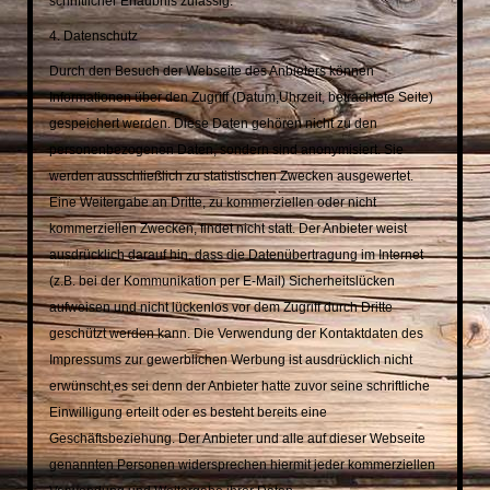
schriftlicher Erlaubnis zulässig.
4. Datenschutz
Durch den Besuch der Webseite des Anbieters können
Informationen über den Zugriff (Datum,
Uhrzeit, betrachtete Seite)
gespeichert werden. Diese Daten gehören nicht zu den
personenbezogenen Daten,
sondern sind anonymisiert. Sie
werden ausschließlich zu statistischen Zwecken ausgewertet.
Eine Weitergabe
an Dritte, zu kommerziellen oder nicht
kommerziellen Zwecken, findet nicht statt. Der Anbieter weist
ausdrücklich darauf hin, dass die Datenübertragung im Internet
(z.B. bei der Kommunikation per E-Mail)
Sicherheitslücken
aufweisen und nicht lückenlos vor dem Zugriff durch Dritte
geschützt werden kann. Die
Verwendung der Kontaktdaten des
Impressums zur gewerblichen Werbung ist ausdrücklich nicht
erwünscht,
es sei denn der Anbieter hatte zuvor seine schriftliche
Einwilligung erteilt oder es besteht bereits eine
Geschäftsbeziehung. Der Anbieter und alle auf dieser Webseite
genannten Personen widersprechen hiermit
jeder kommerziellen