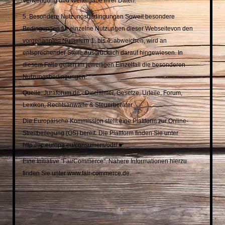
Verwendung und Weitergabe ihrer Daten.
5. Besondere Nutzungsbedingungen Soweit besondere
Bedingungen für einzelne Nutzungen dieser Webseite
von den
vorgenannten Nummern 1. bis 4. abweichen, wird an
entsprechender Stelle ausdrücklich darauf
hingewiesen. In
diesem Falle gelten im jeweiligen Einzelfall die besonderen
Nutzungsbedingungen.
Quelle: Juraforum.de - Disclaimer, Gesetze, Urteile, Forum,
Lexikon, Rechtsanwälte & Steuerberater
Die Europäische Kommission stellt eine Plattform zur Online-
Streitbeilegung (OS) bereit. Die Plattform finden
Sie unter
http://ec.europa.eu/consumers/odr/ ☛
Eine Initiative "FairCommerce". Nähere Informationen hierzu
finden Sie unter www.fair-commerce.de.