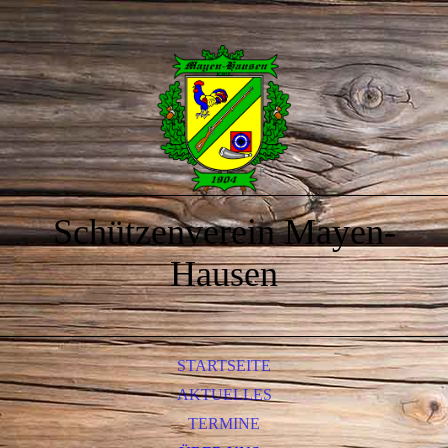
Schützenverein Mayen-
Hausen
STARTSEITE
AKTUELLES
TERMINE