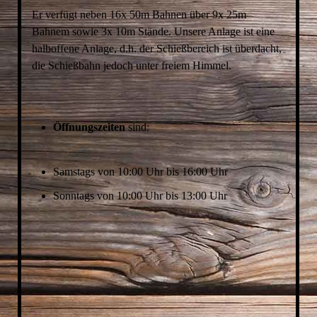
ARTIKEL UND BILDER AUS DEN 70ERN
Er verfügt neben 16x 50m Bahnen über 9x 25m
Bahnem sowie 3x 10m Stände. Unsere Anlage ist eine
halboffene Anlage, d.h. der Schießbereich ist überdacht,
die Schießbahn jedoch unter freiem Himmel.
Öffnungszeiten
sind:
Samstags von 10:00 Uhr bis 16:00 Uhr
Sonntags von 10:00 Uhr bis 13:00 Uhr