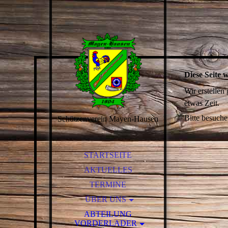
Diese Seite w
Wir erstellen
etwas Zeit.
Bitte besuche
Schützenverein Mayen-Hausen
STARTSEITE
AKTUELLES
TERMINE
ÜBER UNS
UNSER SCHIESSSTAND
ABTEILUNG
VORDERLADER