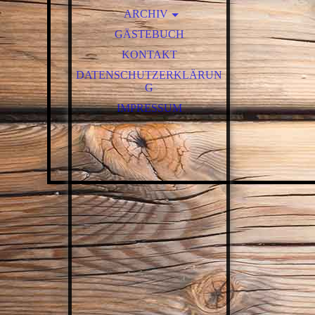
ERFOLGE
ENTSTEHUNG EINER OHIO
ARCHIV
VEREINSHISTORIE
RIFLE DURCH GÜNTER
GÄSTEBUCH
2026
STIFTER
WEGBESCHREIBUNG
KONTAKT
2025
TERMINE UND
VERANSTALTUNGEN
DATENSCHUTZERKLÄRUN
2024
G
TIPS UND TRICKS
2023
IMPRESSUM
LUNTENSCHLOSSGEWEHR
2022
- IMPRESSIONEN
2021
2019
2018
2017
2016
2013
2012
ARTIKEL UND BILDER AUS
DEN 80ERN
ARTIKEL UND BILDER AUS