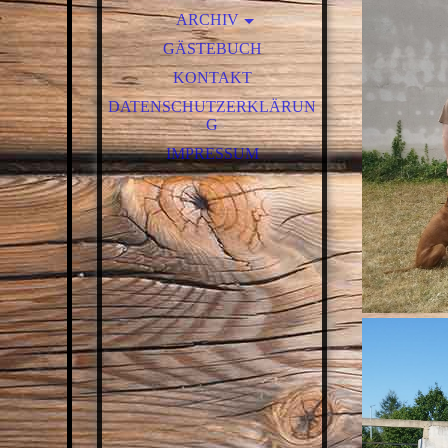
ERFOLGE
ENTSTEHUNG EINER OHIO
ARCHIV
VEREINSHISTORIE
RIFLE DURCH GÜNTER
GÄSTEBUCH
2026
STIFTER
WEGBESCHREIBUNG
KONTAKT
2025
TERMINE UND
VERANSTALTUNGEN
DATENSCHUTZERKLÄRUN
2024
G
TIPS UND TRICKS
2023
IMPRESSUM
LUNTENSCHLOSSGEWEHR
2022
- IMPRESSIONEN
2021
2019
2018
2017
2016
2013
2012
ARTIKEL UND BILDER AUS
DEN 80ERN
ARTIKEL UND BILDER AUS