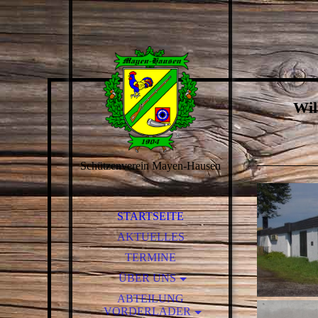
Wil
Schützenverein Mayen-Hausen
STARTSEITE
AKTUELLES
TERMINE
ÜBER UNS
UNSER SCHIESSSTAND
ABTEILUNG
VORDERLADER